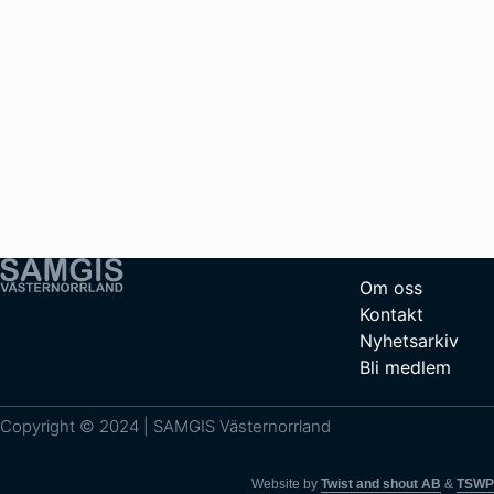
Om oss
Kontakt
Nyhetsarkiv
Bli medlem
Copyright © 2024 | SAMGIS Västernorrland
Website by
Twist and shout AB
&
TSWP