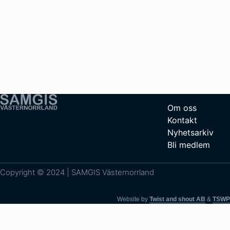
Om oss
Kontakt
Nyhetsarkiv
Bli medlem
Copyright © 2024 | SAMGIS Västernorrland
Website by
Twist and shout AB
&
TSWP