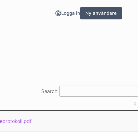
Logga in
Ny användare
Search:
eprotokoll.pdf