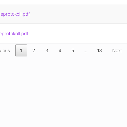
eprotokoll.pdf
eprotokoll.pdf
vious
1
2
3
4
5
…
18
Next