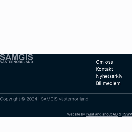
Om oss
Kontakt
Nyhetsarkiv
Bli medlem
Copyright © 2024 | SAMGIS Västernorrland
Website by
Twist and shout AB
&
TSWP