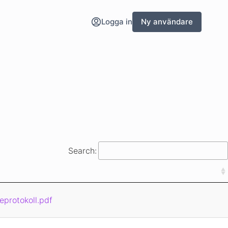
Logga in
Ny användare
Search:
eprotokoll.pdf