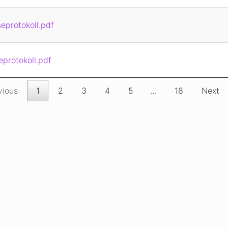
eprotokoll.pdf
eprotokoll.pdf
vious
1
2
3
4
5
…
18
Next