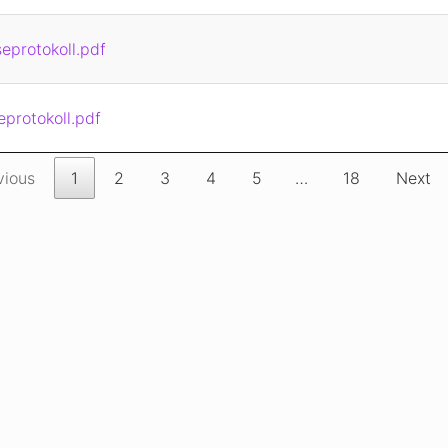
eprotokoll.pdf
eprotokoll.pdf
vious
1
2
3
4
5
…
18
Next