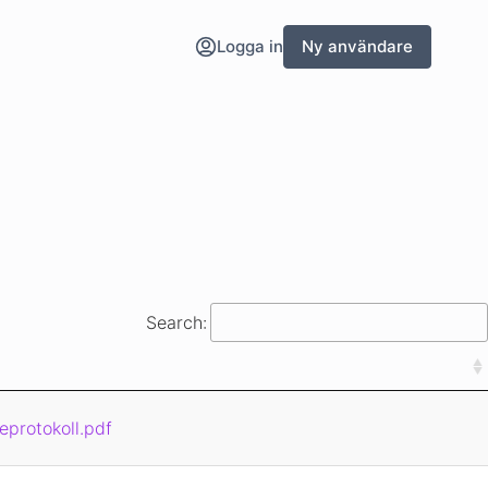
Logga in
Ny användare
Search:
eprotokoll.pdf