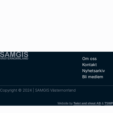
Om oss
Kontakt
Nyhetsarkiv
Bli medlem
Copyright © 2024 | SAMGIS Västernorrland
Website by
Twist and shout AB
&
TSWP