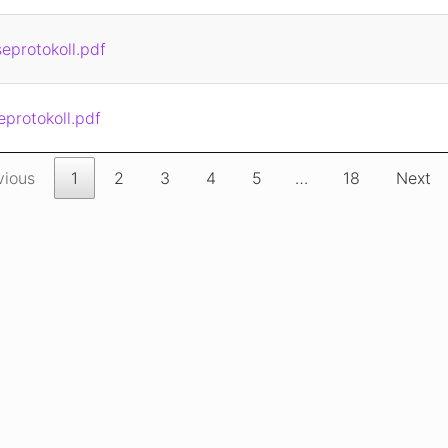
eprotokoll.pdf
eprotokoll.pdf
vious
1
2
3
4
5
…
18
Next