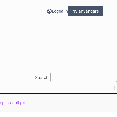
Logga in
Ny användare
Search:
eprotokoll.pdf