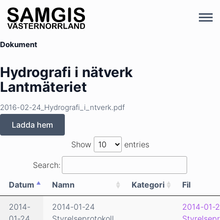
Dokument
Hydrografi i nätverk
Lantmäteriet
2016-02-24_Hydrografi_i_ntverk.pdf
Ladda hem
Show
entries
Search:
Datum
Namn
Kategori
Fil
2014-
2014-01-24
2014-01-2
01-24
Styrelseprotokoll
Styrelsepr