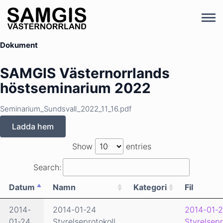
Dokument
SAMGIS Västernorrlands
höstseminarium 2022
Seminarium_Sundsvall_2022_11_16.pdf
Ladda hem
Show
entries
Search:
Datum
Namn
Kategori
Fil
2014-
2014-01-24
2014-01-2
01-24
Styrelseprotokoll
Styrelsepr